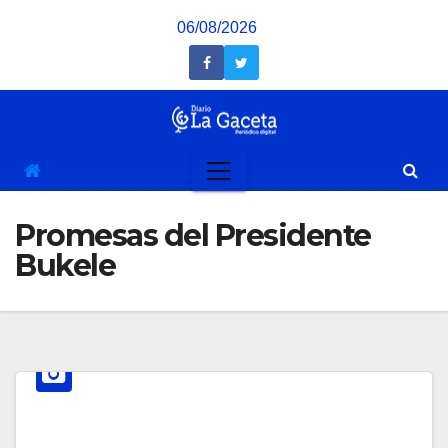
Saltar
06/08/2026
al
contenido
Promesas del Presidente
Bukele