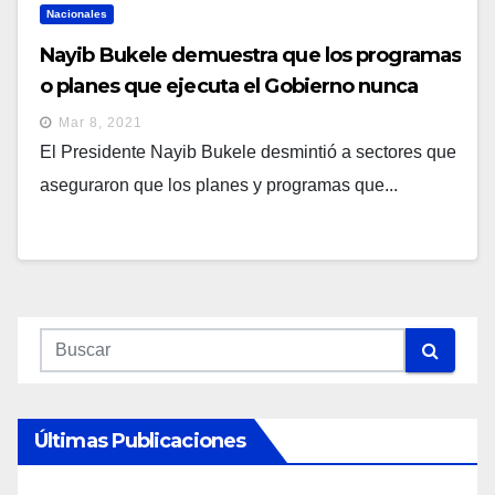
Nacionales
Nayib Bukele demuestra que los programas
o planes que ejecuta el Gobierno nunca
tuvieron fines electorales
Mar 8, 2021
El Presidente Nayib Bukele desmintió a sectores que
aseguraron que los planes y programas que...
Últimas Publicaciones