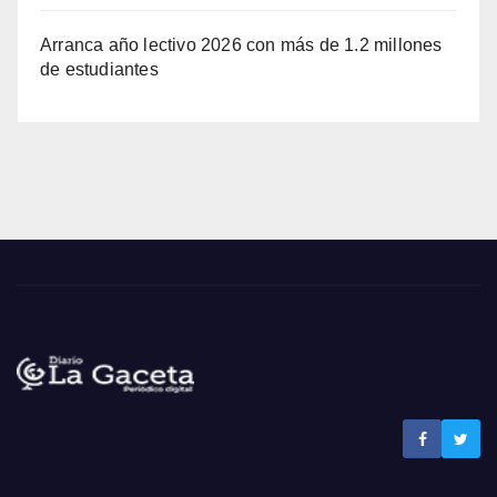
Arranca año lectivo 2026 con más de 1.2 millones
de estudiantes
Noticias La Gaceta
Noticias de El Salvador