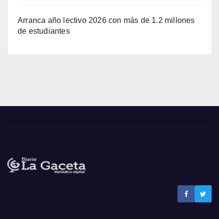
Arranca año lectivo 2026 con más de 1.2 millones
de estudiantes
Noticias La Gaceta
Noticias de El Salvador