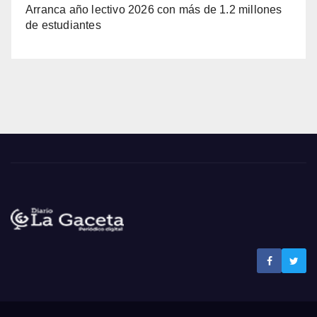
Arranca año lectivo 2026 con más de 1.2 millones
de estudiantes
Noticias La Gaceta
Noticias de El Salvador