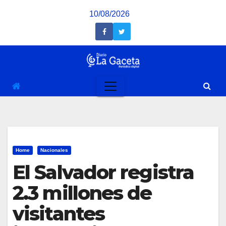
Saltar
10/08/2026
al
contenido
Home
Nacionales
El Salvador registra
2.3 millones de
visitantes