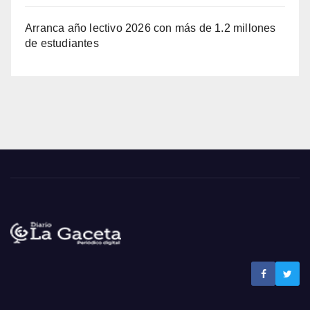
Arranca año lectivo 2026 con más de 1.2 millones
de estudiantes
Noticias La Gaceta
Noticias de El Salvador