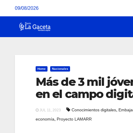
Saltar
09/08/2026
al
contenido
Home
Nacionales
Más de 3 mil jóve
en el campo digit
,
Conocimientos digitales
Embaja
JUL 11, 2023
,
economía
Proyecto LAMARR