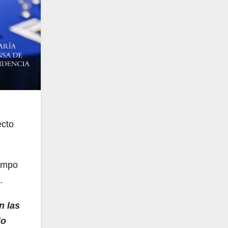
ecto
campo
.
n las
jo