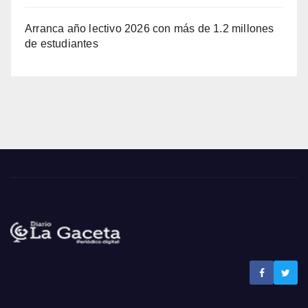
Arranca año lectivo 2026 con más de 1.2 millones
de estudiantes
Noticias La Gaceta
Noticias de El Salvador