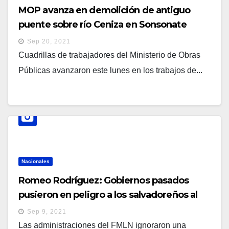
MOP avanza en demolición de antiguo
puente sobre río Ceniza en Sonsonate
Sep 20, 2021
Cuadrillas de trabajadores del Ministerio de Obras
Públicas avanzaron este lunes en los trabajos de...
Nacionales
Romeo Rodríguez: Gobiernos pasados
pusieron en peligro a los salvadoreños al
ignorar amenaza de colapso de puente
Sep 9, 2021
Ceniza en Sonsonate
Las administraciones del FMLN ignoraron una