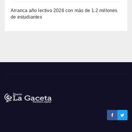
Arranca año lectivo 2026 con más de 1.2 millones
de estudiantes
Noticias La Gaceta
Noticias de El Salvador