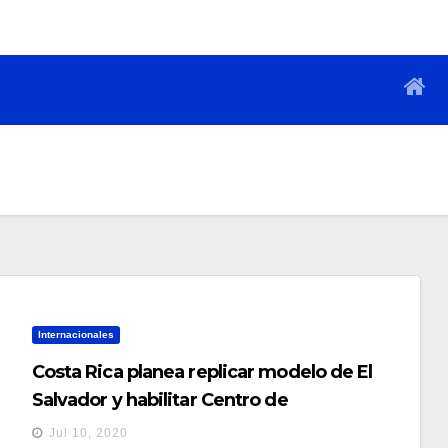
Internacionales
Costa Rica planea replicar modelo de El
Salvador y habilitar Centro de
Convenciones para pacientes con COVID-
Jul 10, 2020