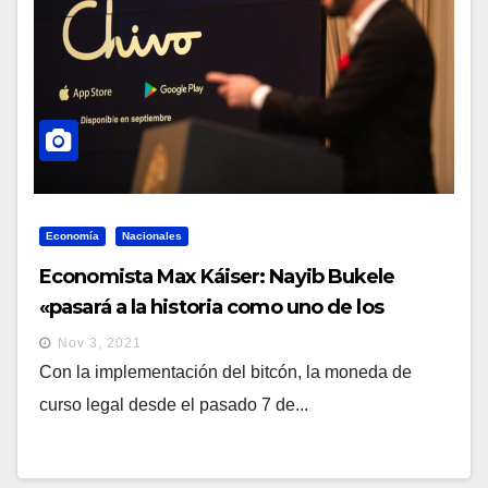
Economía
Nacionales
Economista Max Káiser: Nayib Bukele
«pasará a la historia como uno de los
presidentes más brillantes de todos los
Nov 3, 2021
tiempos»
Con la implementación del bitcón, la moneda de
curso legal desde el pasado 7 de...