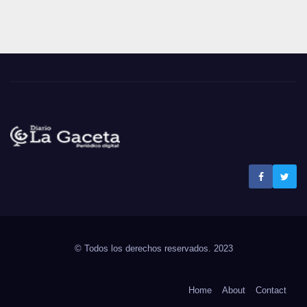
Noticias La Gaceta
Noticias de El Salvador
© Todos los derechos reservados. 2023
Home
About
Contact