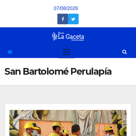
Saltar
07/08/2026
al
contenido
San Bartolomé Perulapía