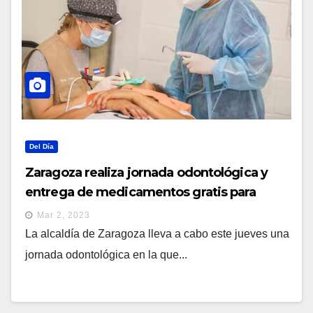
Del Día
Zaragoza realiza jornada odontológica y
entrega de medicamentos gratis para
habitantes
Mar 2, 2023
La alcaldía de Zaragoza lleva a cabo este jueves una
jornada odontológica en la que...