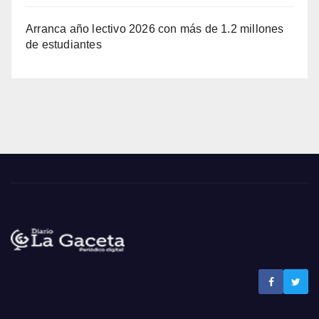
Arranca año lectivo 2026 con más de 1.2 millones
de estudiantes
Noticias La Gaceta
Noticias de El Salvador