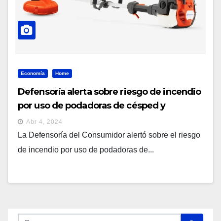
Economía
Home
Defensoría alerta sobre riesgo de incendio
por uso de podadoras de césped y
vaporizadores de ropa portátiles
Abr 4, 2024
La Defensoría del Consumidor alertó sobre el riesgo
de incendio por uso de podadoras de...