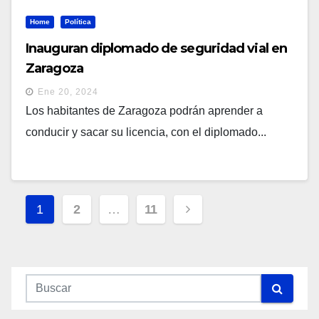
Home
Política
Inauguran diplomado de seguridad vial en
Zaragoza
Ene 20, 2024
Los habitantes de Zaragoza podrán aprender a
conducir y sacar su licencia, con el diplomado...
Navegación
1
2
…
11
De
Entradas