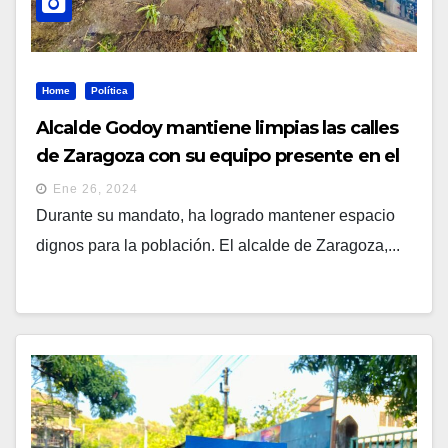
Home
Política
Alcalde Godoy mantiene limpias las calles
de Zaragoza con su equipo presente en el
territorio
Ene 26, 2024
Durante su mandato, ha logrado mantener espacio
dignos para la población. El alcalde de Zaragoza,...