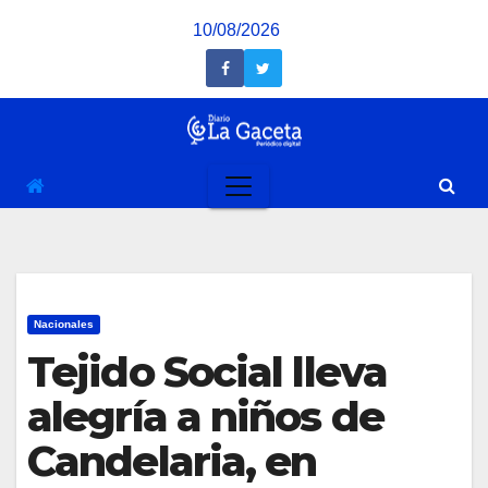
Saltar
10/08/2026
al
contenido
Nacionales
Tejido Social lleva
alegría a niños de
Candelaria, en