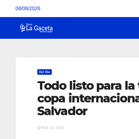
Saltar
08/08/2026
al
contenido
Del Día
Todo listo para la
copa internaciona
Salvador
FEB 13, 2025