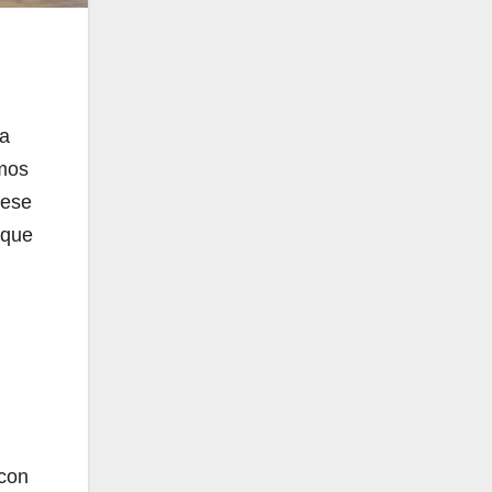
la
imos
 ese
 que
 con