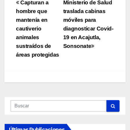
Navegación
Capturan a
Ministerio de Salud
de
hombre que
traslada cabinas
mantenía en
móviles para
entradas
cautiverio
diagnosticar Covid-
animales
19 en Acajutla,
sustraídos de
Sonsonate
áreas protegidas
Últimas Publicaciones