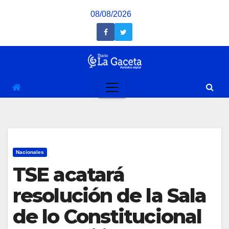
Saltar
08/08/2026
al
contenido
Nacionales
TSE acatará
resolución de la Sala
de lo Constitucional