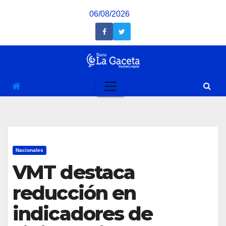
Saltar
06/08/2026
al
contenido
Nacionales
VMT destaca
reducción en
indicadores de