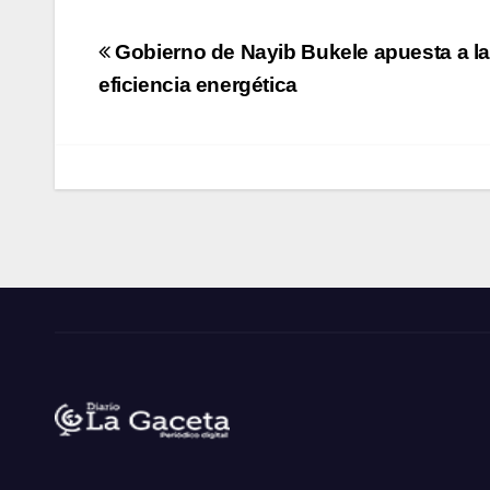
Navegación
Gobierno de Nayib Bukele apuesta a l
de
eficiencia energética
entradas
Noticias La Gaceta
Noticias de El Salvador