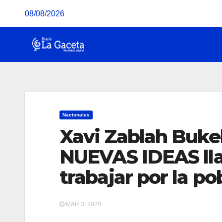
Saltar
08/08/2026
al
contenido
Nacionales
Xavi Zablah Bukel
NUEVAS IDEAS llam
trabajar por la po
MAR 3, 2020