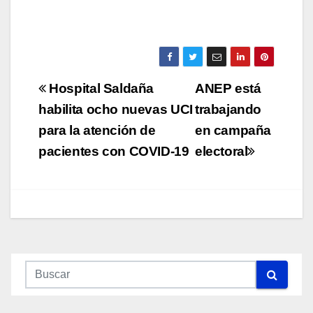
Navegación
Hospital Saldaña
ANEP está
de
habilita ocho nuevas UCI
trabajando
para la atención de
en campaña
entradas
pacientes con COVID-19
electoral