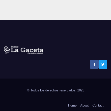
Noticias La Gaceta
Noticias de El Salvador
© Todos los derechos reservados. 2023
Home
About
Contact