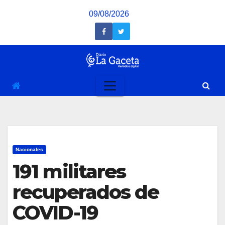
Saltar
09/08/2026
al
contenido
Nacionales
191 militares
recuperados de
COVID-19