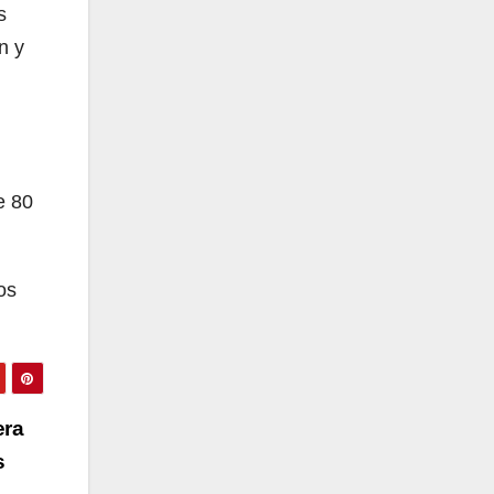
s
n y
e 80
os
era
s