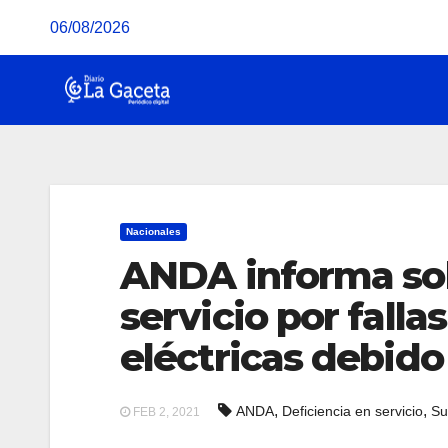
Saltar
06/08/2026
al
contenido
Nacionales
ANDA informa sob
servicio por fall
eléctricas debido 
,
,
ANDA
Deficiencia en servicio
Su
FEB 2, 2021