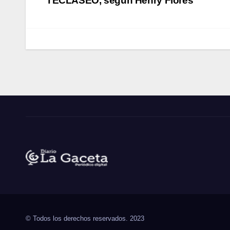
TECLASEO, según Henry Flores
entradas
Noticias La Gaceta
Noticias de El Salvador
© Todos los derechos reservados. 2023