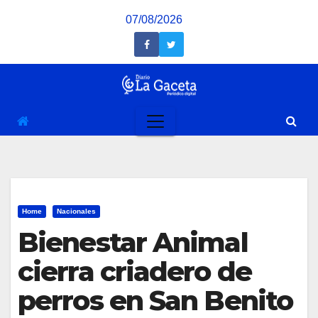
Saltar
07/08/2026
al
contenido
Home
Nacionales
Bienestar Animal
cierra criadero de
perros en San Benito