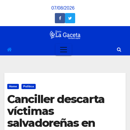
Saltar
07/08/2026
al
contenido
Home
Política
Canciller descarta
víctimas
salvadoreñas en