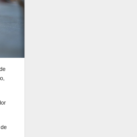
 de
o,
dor
 de
.