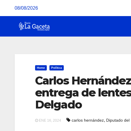
Saltar
08/08/2026
al
contenido
Home
Política
Carlos Hernández
entrega de lentes
Delgado
,
carlos hernández
Diputado del
ENE 16, 2024