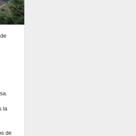
 de
rsa.
s la
os de