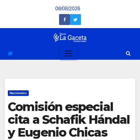
Saltar
08/08/2026
al
contenido
Nacionales
Comisión especial
cita a Schafik Hándal
y Eugenio Chicas