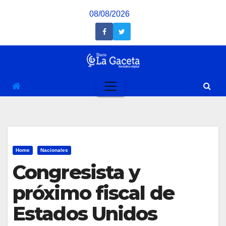
Saltar
08/08/2026
al
contenido
Home
Nacionales
Congresista y
próximo fiscal de
Estados Unidos