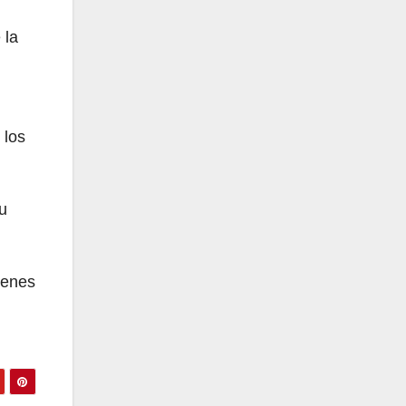
 la
 los
u
ienes