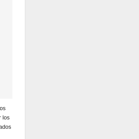
ios
 los
rados