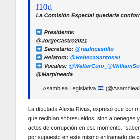
La Comisión Especial quedaría confor
Presidente:
@JorgeCastro2021
Secretario:
@raulncastillo
Relatora:
@RebecaSantosNI
Vocales:
@WalterCoto_
@WilliamSo
@Marpineeda
— Asamblea Legislativa
(@Asamblea
La diputada Alexia Rivas, expresó que por m
que recibían sobresueldos, sino a oenegés y a
actos de corrupción en ese momento, “sabem
por supuesto en este mismo entramado de co