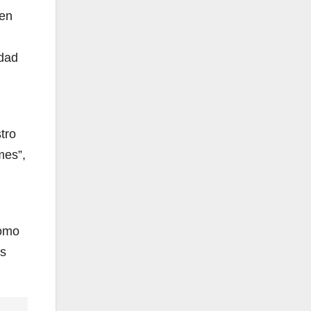
 en
idad
tro
mes”,
como
as