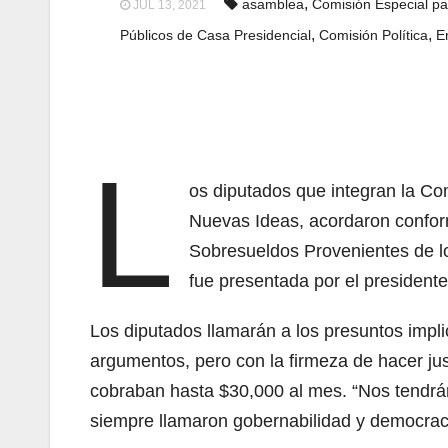
,
asamblea
Comisión Especial pa
JUL 13, 2021
,
,
Públicos de Casa Presidencial
Comisión Política
E
L
os diputados que integran la Com
Nuevas Ideas, acordaron conform
Sobresueldos Provenientes de lo
fue presentada por el president
Los diputados llamarán a los presuntos imp
argumentos, pero con la firmeza de hacer jus
cobraban hasta $30,000 al mes. “Nos tendrán
siempre llamaron gobernabilidad y democraci