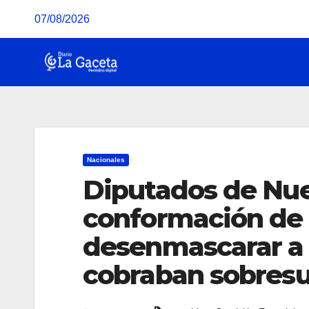
Saltar
07/08/2026
al
contenido
Nacionales
Diputados de Nue
conformación de 
desenmascarar a 
cobraban sobres