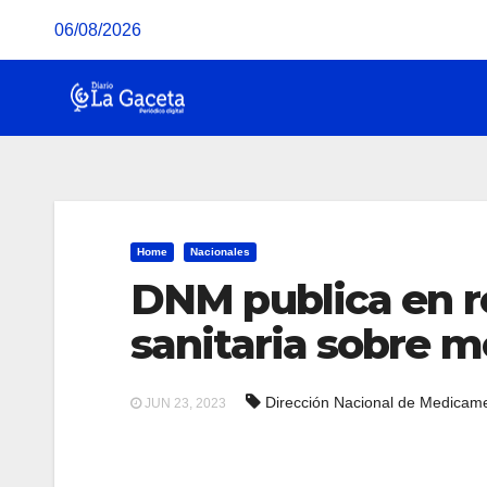
Saltar
06/08/2026
al
contenido
Home
Nacionales
DNM publica en re
sanitaria sobre 
Dirección Nacional de Medicam
JUN 23, 2023