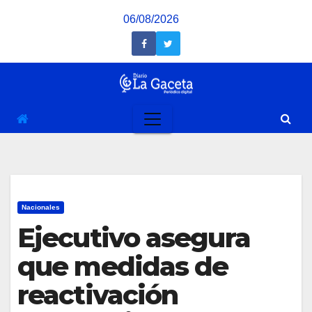
Saltar
06/08/2026
al
contenido
Nacionales
Ejecutivo asegura
que medidas de
reactivación