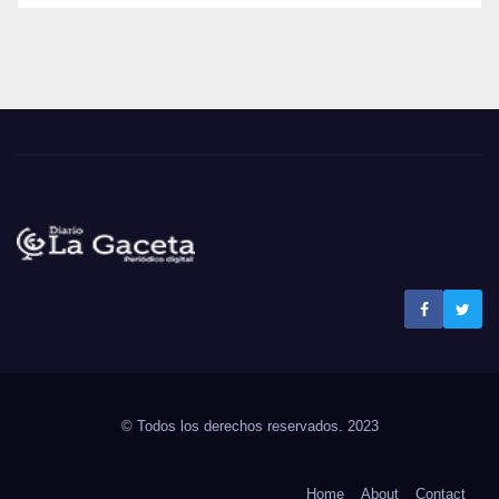
Noticias La Gaceta
Noticias de El Salvador
© Todos los derechos reservados. 2023
Home
About
Contact