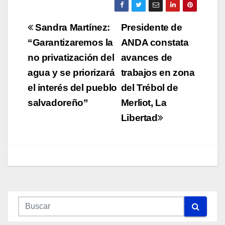
Navegación
Sandra Martínez:
Presidente de
de
“Garantizaremos la
ANDA constata
no privatización del
avances de
entradas
agua y se priorizará
trabajos en zona
el interés del pueblo
del Trébol de
salvadoreño”
Merliot, La
Libertad