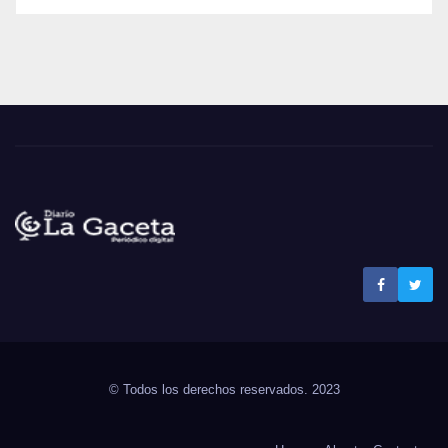
Noticias La Gaceta
Noticias de El Salvador
© Todos los derechos reservados. 2023