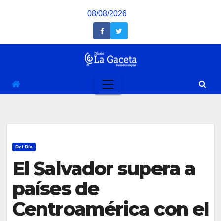
Saltar
08/08/2026
al
contenido
Del Día
El Salvador supera a
países de
Centroamérica con el