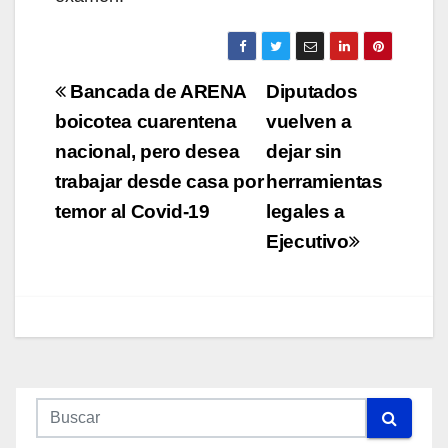
Navegación
Bancada de ARENA
Diputados
de
boicotea cuarentena
vuelven a
nacional, pero desea
dejar sin
entradas
trabajar desde casa por
herramientas
temor al Covid-19
legales a
Ejecutivo