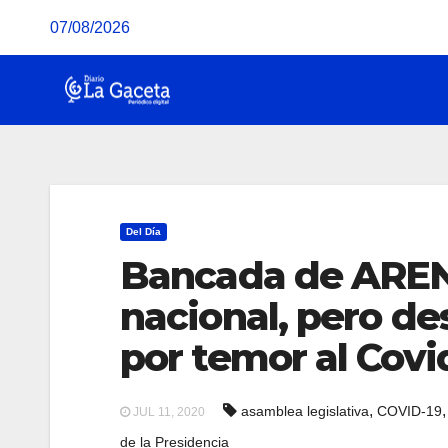
Saltar
07/08/2026
al
contenido
Del Día
Bancada de AREN
nacional, pero de
por temor al Covi
,
asamblea legislativa
COVID-19
JUL 11, 2020
de la Presidencia