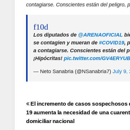
contagiarse. Conscientes están del peligro, p
Los diputados de
@ARENAOFICIAL
bi
se contagien y mueran de
#COVID19
, 
a contagiarse. Conscientes están del pe
¡Hipócritas!
pic.twitter.com/GV4ERYU
— Neto Sanabria (@NSanabria7)
July 9,
Navegación
El incremento de casos sospechosos 
de
19 aumenta la necesidad de una cuaren
domiciliar nacional
entradas