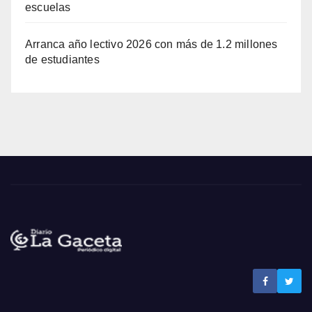
escuelas
Arranca año lectivo 2026 con más de 1.2 millones
de estudiantes
Noticias La Gaceta
Noticias de El Salvador