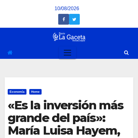
Saltar
10/08/2026
al
contenido
Economía
Home
«Es la inversión más
grande del país»:
María Luisa Hayem,