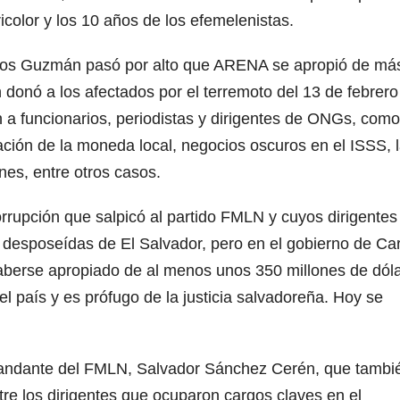
ricolor y los 10 años de los efemelenistas.
Dios Guzmán pasó por alto que ARENA se apropió de má
 donó a los afectados por el terremoto del 13 de febrero
 a funcionarios, periodistas y dirigentes de ONGs, como
zación de la moneda local, negocios oscuros en el ISSS, 
nes, entre otros casos.
rrupción que salpicó al partido FMLN y cuyos dirigentes
 desposeídas de El Salvador, pero en el gobierno de Ca
aberse apropiado de al menos unos 350 millones de dóla
 el país y es prófugo de la justicia salvadoreña. Hoy se
mandante del FMLN, Salvador Sánchez Cerén, que tambi
re los dirigentes que ocuparon cargos claves en el