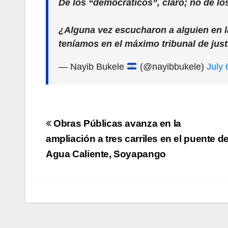
De los “democráticos”, claro; no de lo
¿Alguna vez escucharon a alguien en l
teníamos en el máximo tribunal de jus
— Nayib Bukele
(@nayibbukele)
July 
Navegación
Obras Públicas avanza en la
de
ampliación a tres carriles en el puente d
Agua Caliente, Soyapango
entradas