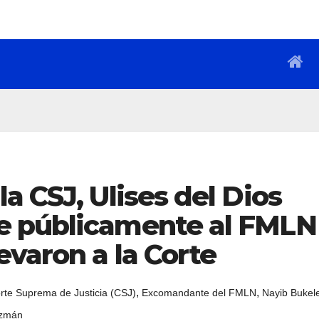
a CSJ, Ulises del Dios
e públicamente al FMLN
evaron a la Corte
,
,
rte Suprema de Justicia (CSJ)
Excomandante del FMLN
Nayib Bukel
uzmán