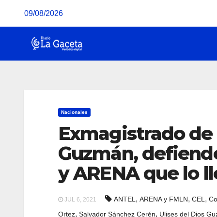
Saltar
09/08/2026
al
contenido
Nacionales
Exmagistrado de l
Guzmán, defiend
y ARENA que lo ll
,
,
,
ANTEL
ARENA y FMLN
CEL
Co
JUL 6, 2021
,
,
Ortez
Salvador Sánchez Cerén
Ulises del Dios G