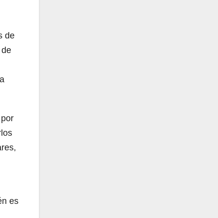
s de
 de
la
 por
rlos
res,
én es