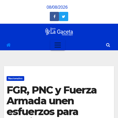
Saltar
08/08/2026
al
contenido
Nacionales
FGR, PNC y Fuerza
Armada unen
esfuerzos para