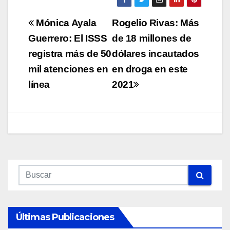
Navegación
Mónica Ayala
Rogelio Rivas: Más
de
Guerrero: El ISSS
de 18 millones de
registra más de 50
dólares incautados
entradas
mil atenciones en
en droga en este
línea
2021
Últimas Publicaciones