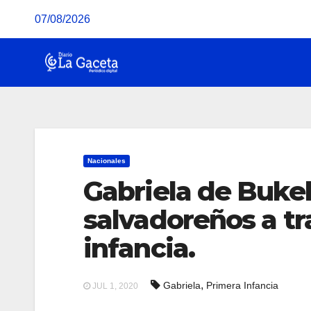
Saltar
07/08/2026
al
contenido
Nacionales
Gabriela de Bukel
salvadoreños a tr
infancia.
,
Gabriela
Primera Infancia
JUL 1, 2020