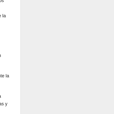
os
 la
n
te la
a
as y