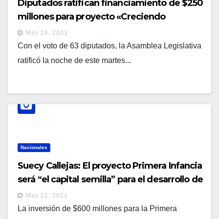
Diputados ratifican financiamiento de $250
millones para proyecto «Creciendo
Saludables Juntos», destinado a primera
May 26, 2021
infancia
Con el voto de 63 diputados, la Asamblea Legislativa
ratificó la noche de este martes...
Nacionales
Suecy Callejas: El proyecto Primera Infancia
será “el capital semilla” para el desarrollo de
El Salvador
May 21, 2021
La inversión de $600 millones para la Primera