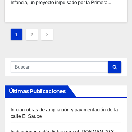
Infancia, un proyecto impulsado por la Primera...
Navegación
1
2
De
Entradas
Últimas Publicaciones
Inician obras de ampliación y pavimentación de la
calle El Sauce
Instituciones están listas para el IRONMAN 70.3