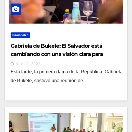
Nacionales
Gabriela de Bukele: El Salvador está
cambiando con una visión clara para
nuestras futuras generaciones
Nov 12, 2022
Esta tarde, la primera dama de la República, Gabriela
de Bukele, sostuvo una reunión de...