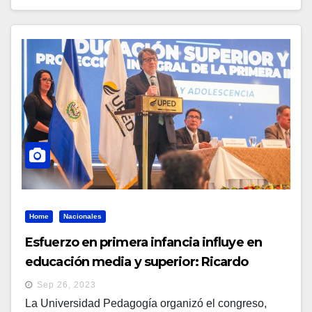
Home
Nacionales
Esfuerzo en primera infancia influye en
educación media y superior: Ricardo
Cardona
Sep 26, 2023
La Universidad Pedagogía organizó el congreso,