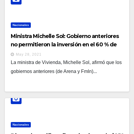
Nacionales
Ministra Michelle Sol: Gobierno anteriores
no permitieron la inversión en el 60 % de
las escuelas por carecer de escrituras de
May 28, 2021
propiedad
La ministra de Vivienda, Michelle Sol, afirmó que los
gobiernos anteriores (de Arena y Fmln)...
Nacionales