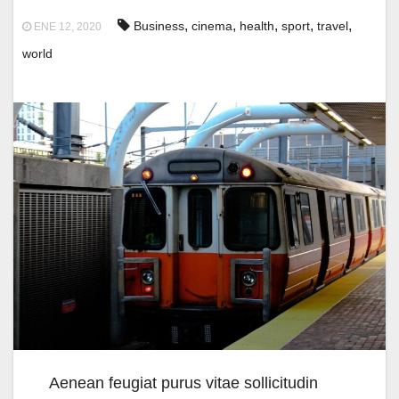
,
,
,
,
,
Business
cinema
health
sport
travel
ENE 12, 2020
world
Aenean feugiat purus vitae sollicitudin