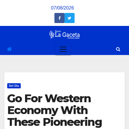
Saltar
07/08/2026
al
contenido
Del Día
Go For Western
Economy With
These Pioneering