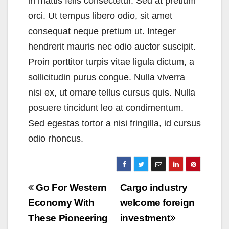
in mattis felis consectetur. Sed at pretium
orci. Ut tempus libero odio, sit amet
consequat neque pretium ut. Integer
hendrerit mauris nec odio auctor suscipit.
Proin porttitor turpis vitae ligula dictum, a
sollicitudin purus congue. Nulla viverra
nisi ex, ut ornare tellus cursus quis. Nulla
posuere tincidunt leo at condimentum.
Sed egestas tortor a nisi fringilla, id cursus
odio rhoncus.
Navegación
Go For Western
Cargo industry
de
Economy With
welcome foreign
These Pioneering
investment
entradas