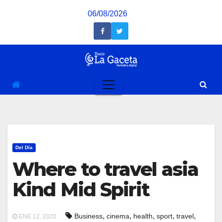
Saltar
06/08/2026
al
contenido
Del Día
Where to travel asia
Kind Mid Spirit
,
,
,
,
,
Business
cinema
health
sport
travel
ENE 12, 2020