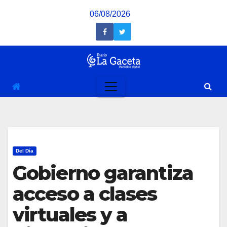
Saltar
06/08/2026
al
contenido
Del Día
Gobierno garantiza
acceso a clases
virtuales y a