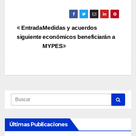
Navegación
Entrada
Medidas y acuerdos
de
siguiente
económicos beneficiarán a
MYPES
entradas
Últimas Publicaciones