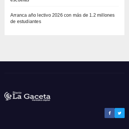
Arranca año lectivo 2026 con más de 1.2 millones
de estudiantes
Noticias La Gaceta
Noticias de El Salvador