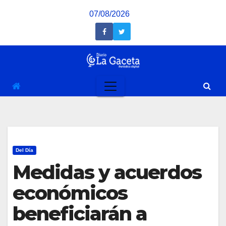
Saltar
07/08/2026
al
contenido
Del Día
Medidas y acuerdos
económicos
beneficiarán a