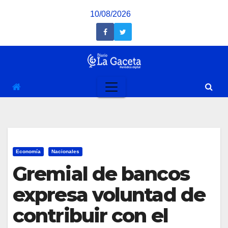
Saltar
10/08/2026
al
contenido
Economía
Nacionales
Gremial de bancos
expresa voluntad de
contribuir con el