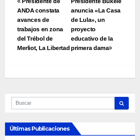
Navegación
Presidente de
Presidente Bukele
de
ANDA constata
anuncia «La Casa
avances de
de Lula», un
entradas
trabajos en zona
proyecto
del Trébol de
educativo de la
Merliot, La Libertad
primera dama
Últimas Publicaciones