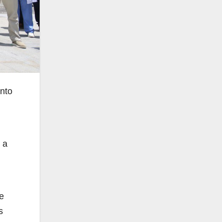
ento
 a
e
s