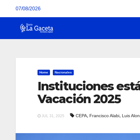
Saltar
07/08/2026
al
contenido
Home
Nacionales
Instituciones está
Vacación 2025
,
,
CEPA
Francisco Alabi
Luis Alo
JUL 31, 2025