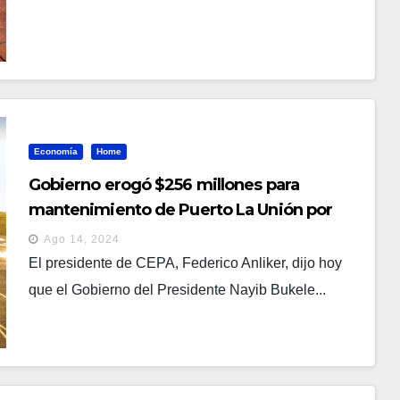
Economía
Home
Gobierno erogó $256 millones para
mantenimiento de Puerto La Unión por
abandono de Arena y FMLN
Ago 14, 2024
El presidente de CEPA, Federico Anliker, dijo hoy
que el Gobierno del Presidente Nayib Bukele...