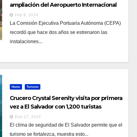
ampliación del Aeropuerto Internacional
de El Salvador
Feb 8, 2024
La Comisión Ejecutiva Portuaria Autónoma (CEPA)
recordó que hace dos años se estrenaron las
instalaciones...
Home
Turismo
Crucero Crystal Serenity visita por primera
vez a El Salvador con 1,200 turistas
Ene 27, 2024
El clima de seguridad de El Salvador permite que el
turismo se fortalezca, muestra esto...