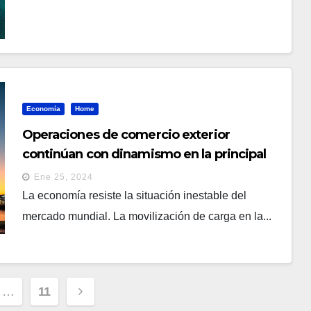
Economía
Home
Operaciones de comercio exterior
continúan con dinamismo en la principal
terminal de carga del país
Ene 25, 2024
La economía resiste la situación inestable del
mercado mundial. La movilización de carga en la...
ción
…
11