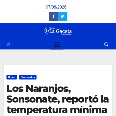
Saltar
07/08/2026
al
contenido
Home
Nacionales
Los Naranjos,
Sonsonate, reportó la
temperatura mínima