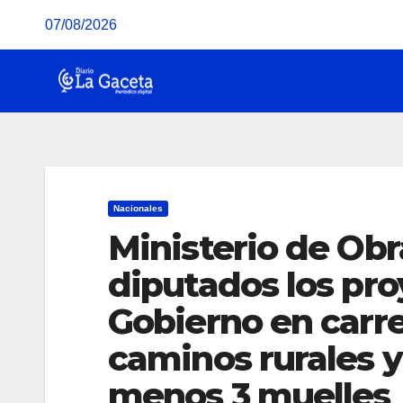
Saltar
07/08/2026
al
contenido
Nacionales
Ministerio de Obr
diputados los pro
Gobierno en carre
caminos rurales y
menos 3 muelles