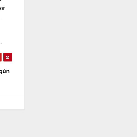
or
.
.
egún